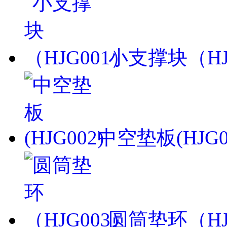
小支撑块（HJ
中空垫板(HJG0
圆筒垫环（HJ